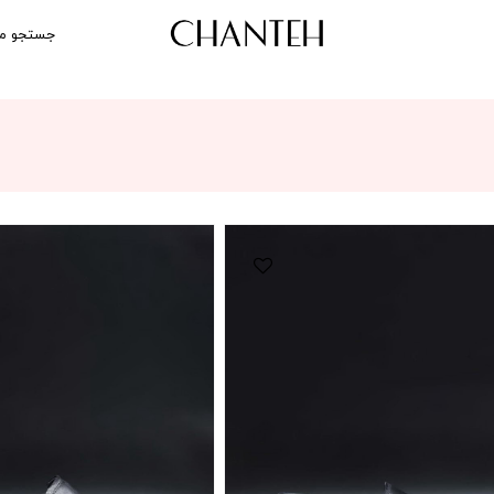
جستجو م