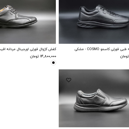
43
42
40
45
فورلی کاسمو COSMO - مشکی
کفش کژوال فورلی اورجینال مردانه افیس Forelli - م
تومان
۱۴,۸۰۰,۰۰۰
تومان
44