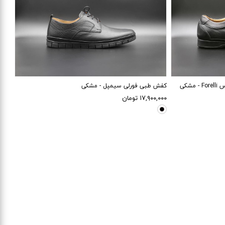
44
43
42
40
شکی
کفش طبی فورلی سیمپل - مشکی
۱۷,۹۰۰,۰۰۰
تومان