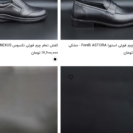
45
40
43
42
41
40
استورا Forelli ASTORA - مشکی
کفش تمام چرم فورلی نکسوس NEXUS - مشکی
تومان
۱۷,۶۰۰,۰۰۰
تومان