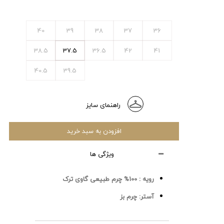
40
39
38
37
36
38.5
37.5
36.5
42
41
40.5
39.5
راهنمای سایز
افزودن به سبد خرید
ویژگی ها
رویه :
100% چرم طبیعی گاوی ترک
آستر:
چرم بز