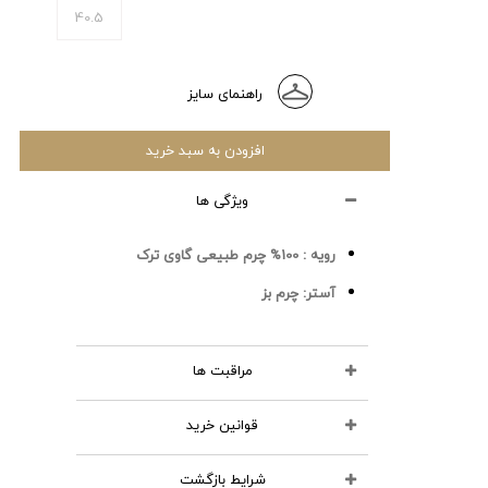
40.5
راهنمای سایز
افزودن به سبد خرید
ویژگی ها
رویه :
100% چرم طبیعی گاوی ترک
آستر:
چرم بز
مراقبت ها
قوانین خرید
محصولات چرمی را نشویید
از مواد شوینده استفاده نکنید
شرایط بازگشت
تمامی کالاهای انتخابی در سبد خرید