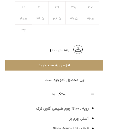
41
40
39
38
37
40.5
39.5
38.5
37.5
36.5
36
راهنمای سایز
افزودن به سبد خرید
این محصول ناموجود است
ویژگی ها
رویه :
100% چرم طبیعی گاوی ترک
آستر:
چرم بز
اندازه پاشنه(cm):
4cm