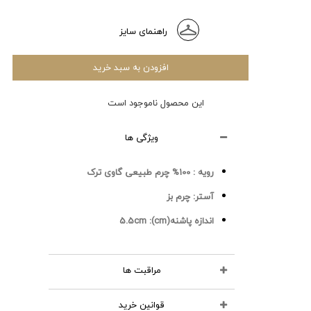
راهنمای سایز
افزودن به سبد خرید
این محصول ناموجود است
ویژگی ها
رویه :
100% چرم طبیعی گاوی ترک
آستر:
چرم بز
اندازه پاشنه(cm):
5.5cm
مراقبت ها
قوانین خرید
محصولات چرمی را نشویید