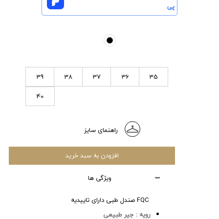
پی
39
38
37
36
35
40
راهنمای سایز
افزودن به سبد خرید
ویژگی ها
FQC صندل طبی دارای تاییدیه
رویه :
جیر طبیعی