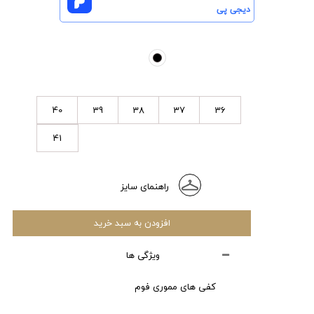
دیجی پی
40
39
38
37
36
41
راهنمای سایز
افزودن به سبد خرید
ویژگی ها
کفی های مموری فوم