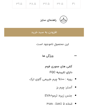
39.5
38.5
37.5
36.5
41
راهنمای سایز
افزودن به سبد خرید
این محصول ناموجود است
ویژگی ها
کفی های مموری فوم
دارای تاییدیه FQC
رویه :
100% چرم طبیعی گاوی ترک
آستر:
چرم بز
جنس زیره:
ترمو+EVA
اندازه لژ (cm) :
3cm