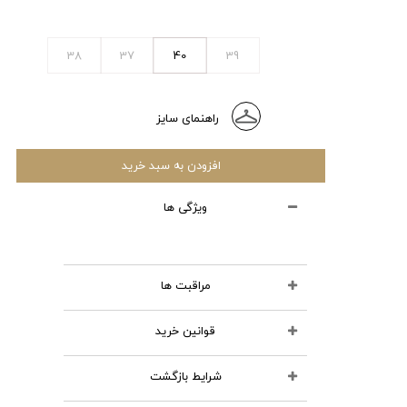
38
37
40
39
راهنمای سایز
افزودن به سبد خرید
ویژگی ها
مراقبت ها
قوانین خرید
محصولات چرمی را نشویید
از مواد شوینده استفاده نکنید
شرایط بازگشت
تمامی کالاهای انتخابی در سبد خرید
اتو نکنید
شما قابل نمایش و تا قبل از تایید و