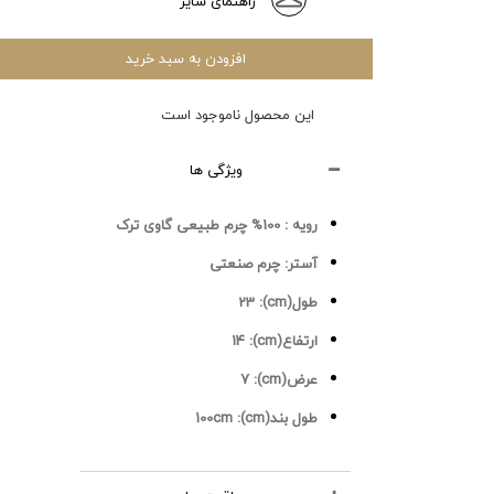
راهنمای سایز
افزودن به سبد خرید
این محصول ناموجود است
ویژگی ها
رویه :
100% چرم طبیعی گاوی ترک
آستر:
چرم صنعتی
طول(cm):
23
ارتفاع(cm):
14
عرض(cm):
7
طول بند(cm):
100cm