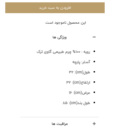
افزودن به سبد خرید
این محصول ناموجود است
ویژگی ها
رویه :
100% چرم طبیعی گاوی ترک
آستر:
پارچه
طول(cm):
32
ارتفاع(cm):
32
عرض(cm):
16
طول بند(cm):
85
مراقبت ها