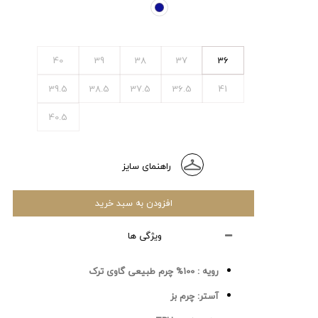
40
39
38
37
36
39.5
38.5
37.5
36.5
41
40.5
راهنمای سایز
افزودن به سبد خرید
ویژگی ها
رویه :
100% چرم طبیعی گاوی ترک
آستر:
چرم بز