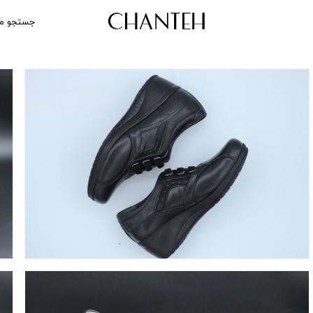
جستجو م