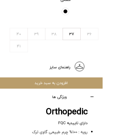
40
39
38
37
36
41
راهنمای سایز
افزودن به سبد خرید
ویژگی ها
Orthopedic
دارای تاییدیه FQC
رویه :
100% چرم طبیعی گاوی ترک