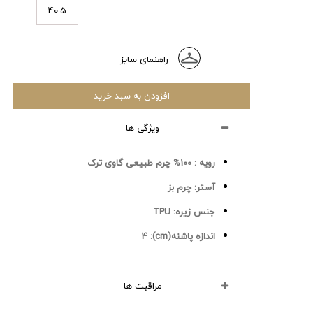
40.5
راهنمای سایز
افزودن به سبد خرید
ویژگی ها
رویه :
100% چرم طبیعی گاوی ترک
آستر:
چرم بز
جنس زیره:
TPU
اندازه پاشنه(cm):
4
مراقبت ها