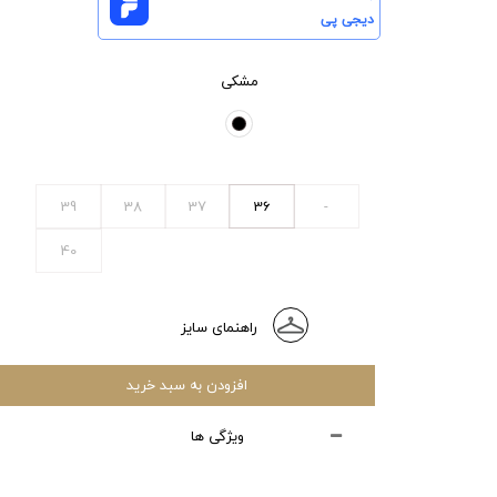
دیجی پی
مشکی
39
38
37
36
-
40
راهنمای سایز
افزودن به سبد خرید
ویژگی ها