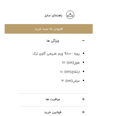
راهنمای سایز
افزودن به سبد خرید
ویژگی ها
رویه :
100% چرم طبیعی گاوی ترک
طول(cm):
17
ارتفاع(cm):
10
عرض(cm):
3
مراقبت ها
قوانین خرید
محصولات چرمی را نشویید