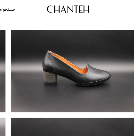
جستجو م