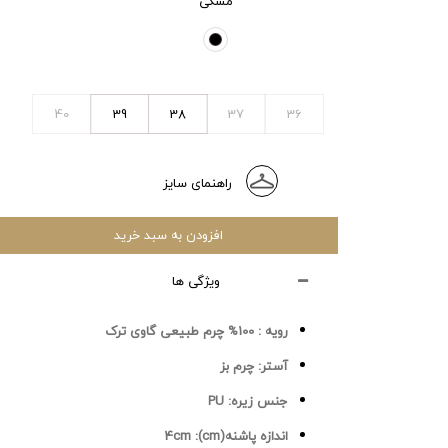
مشکی
40
39
38
37
36
راهنمای سایز
افزودن به سبد خرید
ویژگی ها
رویه :
100% چرم طبیعی گاوی ترک
آستر:
چرم بز
جنس زیره:
PU
اندازه پاشنه(cm):
4cm