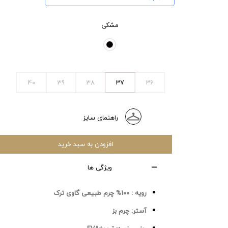
مشکی
40
39
38
37
36
راهنمای سایز
افزودن به سبد خرید
ویژگی ها
رویه :
100% چرم طبیعی گاوی ترک
آستر:
چرم بز