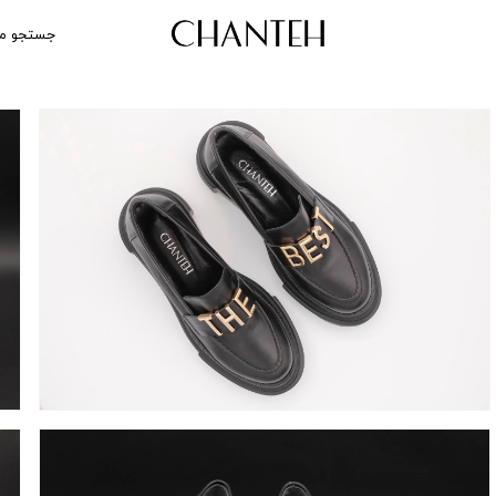
جستجو م