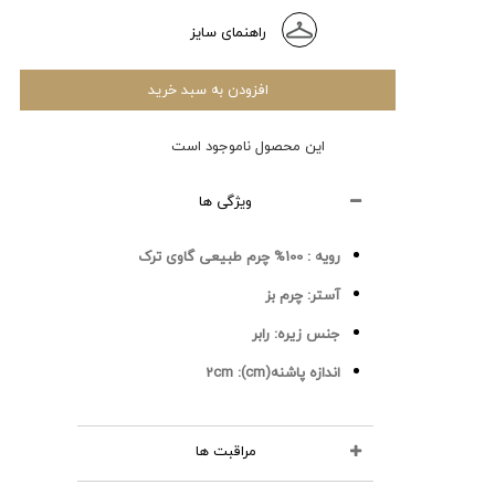
راهنمای سایز
افزودن به سبد خرید
این محصول ناموجود است
ویژگی ها
رویه :
100% چرم طبیعی گاوی ترک
آستر:
چرم بز
جنس زیره:
رابر
اندازه پاشنه(cm):
2cm
مراقبت ها