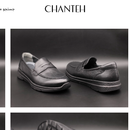
جستجو م