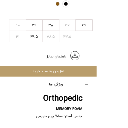
40
39
38
37
36
41
39.5
38.5
37.5
راهنمای سایز
افزودن به سبد خرید
ویژگی ها
Orthopedic
MEMORY FOAM
جنس آستر: 100% چرم طبیعی