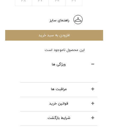
38
37
40
39
راهنمای سایز
افزودن به سبد خرید
این محصول ناموجود است
ویژگی ها
مراقبت ها
قوانین خرید
محصولات چرمی را نشویید
از مواد شوینده استفاده نکنید
شرایط بازگشت
تمامی کالاهای انتخابی در سبد خرید
اتو نکنید
شما قابل نمایش و تا قبل از تایید و