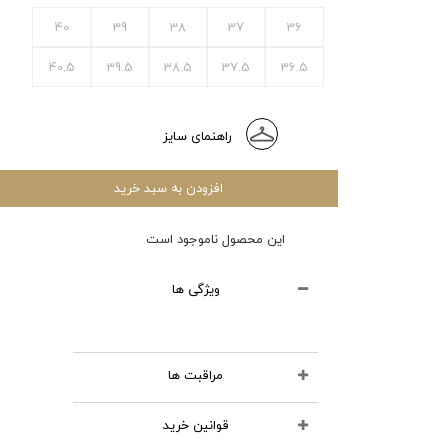
40
39
38
37
36
40.5
39.5
38.5
37.5
36.5
راهنمای سایز
افزودن به سبد خرید
این محصول ناموجود است
ویژگی ها
مراقبت ها
قوانین خرید
محصولات چرمی را نشویید