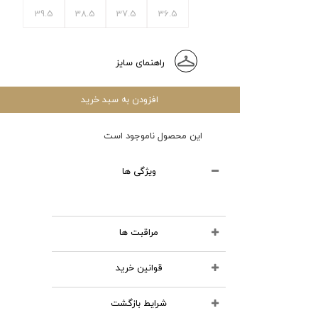
39.5
38.5
37.5
36.5
راهنمای سایز
افزودن به سبد خرید
این محصول ناموجود است
ویژگی ها
مراقبت ها
قوانین خرید
محصولات چرمی را نشویید
از مواد شوینده استفاده
شرایط بازگشت
تمامی کالاهای انتخابی در سبد
نکنید