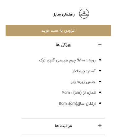
راهنمای سایز
افزودن به سبد خرید
ویژگی ها
رویه :
100% چرم طبیعی گاوی ترک
آستر:
چرم+خز
جنس زیره:
رابر
اندازه لژ (cm) :
2cm
ارتفاع ساق(cm):
11cm
مراقبت ها