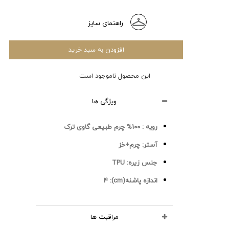
راهنمای سایز
افزودن به سبد خرید
این محصول ناموجود است
ویژگی ها
رویه :
100% چرم طبیعی گاوی ترک
آستر:
چرم+خز
جنس زیره:
TPU
اندازه پاشنه(cm):
4
مراقبت ها