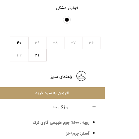
فولیتر مشکی
40
39
38
37
36
42
41
راهنمای سایز
افزودن به سبد خرید
ویژگی ها
رویه :
100% چرم طبیعی گاوی ترک
آستر:
چرم+خز