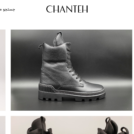
جستجو م