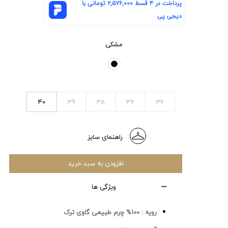
پرداخت در ۴ قسط
۲,۵۷۶,۰۰۰
تومانی با
دیجی پی
مشکی
40
39
38
37
36
راهنمای سایز
افزودن به سبد خرید
ویژگی ها
رویه :
100% چرم طبیعی گاوی ترک