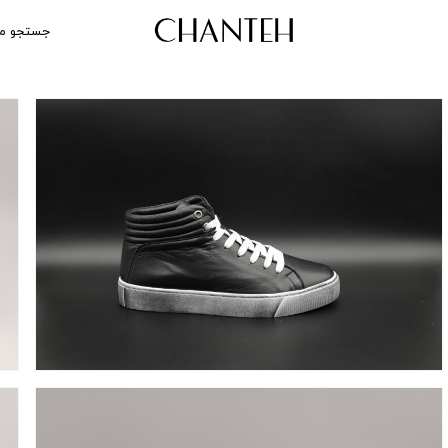
جستجو م