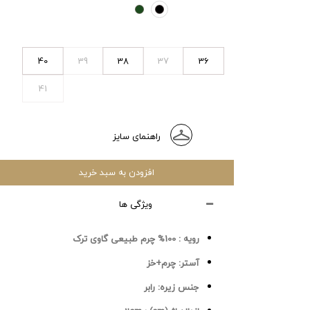
40
39
38
37
36
41
راهنمای سایز
افزودن به سبد خرید
ویژگی ها
رویه :
100% چرم طبیعی گاوی ترک
آستر:
چرم+خز
جنس زیره:
رابر