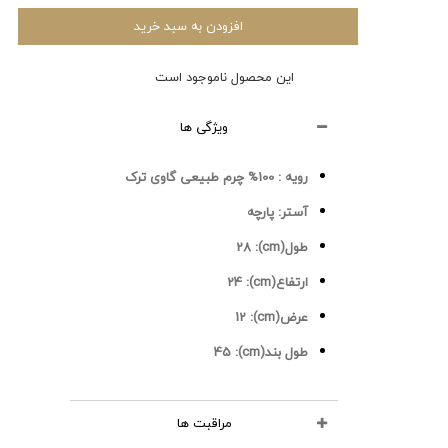
افزودن به سبد خرید
این محصول ناموجود است
ویژگی ها
رویه :
100% چرم طبیعی گاوی ترک
آستر:
پارچه
طول(cm):
28
ارتفاع(cm):
24
عرض(cm):
12
طول بند(cm):
45
مراقبت ها