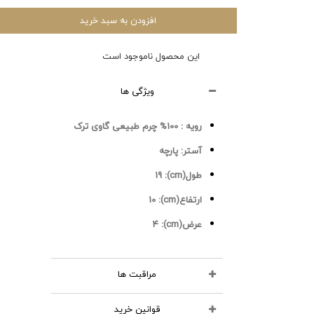
افزودن به سبد خرید
این محصول ناموجود است
ویژگی ها
رویه :
100% چرم طبیعی گاوی ترک
آستر:
پارچه
طول(cm):
19
ارتفاع(cm):
10
عرض(cm):
4
مراقبت ها
قوانین خرید
محصولات چرمی را نشویید