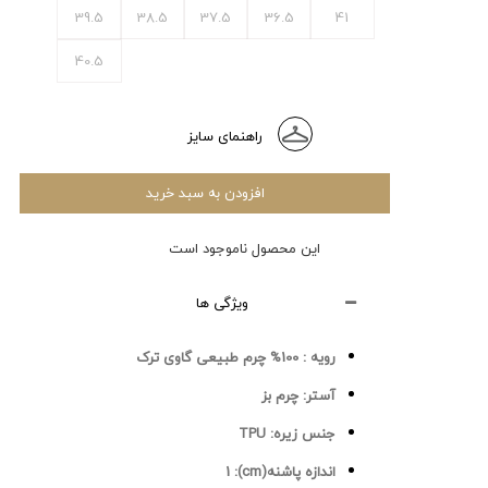
39.5
38.5
37.5
36.5
41
40.5
راهنمای سایز
افزودن به سبد خرید
این محصول ناموجود است
ویژگی ها
رویه :
100% چرم طبیعی گاوی ترک
آستر:
چرم بز
جنس زیره:
TPU
اندازه پاشنه(cm):
1