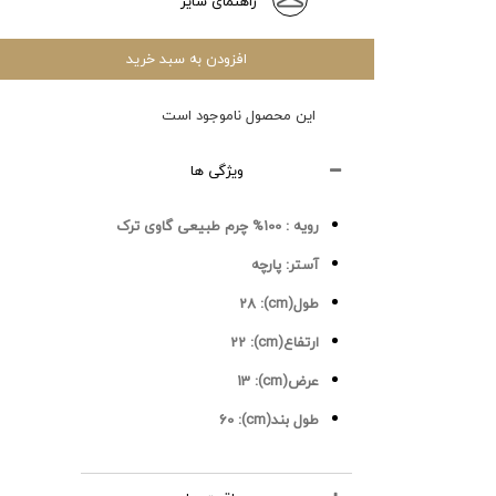
راهنمای سایز
افزودن به سبد خرید
این محصول ناموجود است
ویژگی ها
رویه :
100% چرم طبیعی گاوی ترک
آستر:
پارچه
طول(cm):
28
ارتفاع(cm):
22
عرض(cm):
13
طول بند(cm):
60