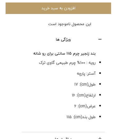
افزودن به سبد خرید
این محصول ناموجود است
ویژگی ها
بند زنجیر چرم 115 سانتی برای رو شانه
رویه :
100% چرم طبیعی گاوی ترک
آستر:
پارچه
طول(cm):
17
ارتفاع(cm):
16
عرض(cm):
6
طول بند(cm):
115