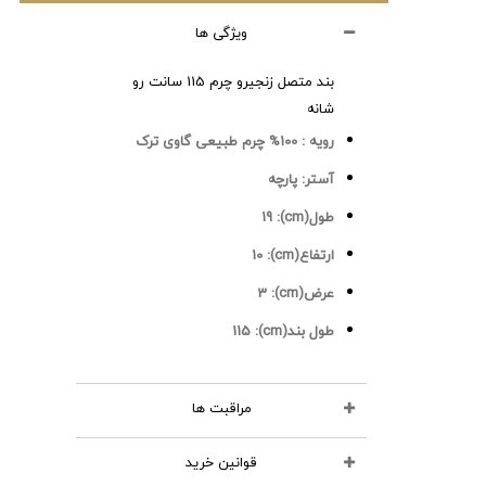
ویژگی ها
بند متصل زنجیرو چرم 115 سانت رو
شانه
رویه :
100% چرم طبیعی گاوی ترک
آستر:
پارچه
طول(cm):
19
ارتفاع(cm):
10
عرض(cm):
3
طول بند(cm):
115
مراقبت ها
قوانین خرید
محصولات چرمی را نشویید