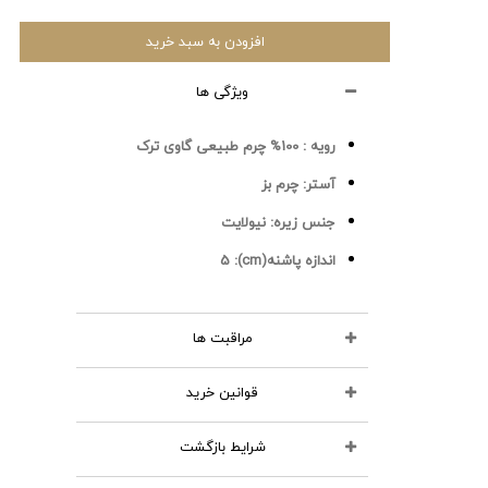
افزودن به سبد خرید
ویژگی ها
رویه :
100% چرم طبیعی گاوی ترک
آستر:
چرم بز
جنس زیره:
نیولایت
اندازه پاشنه(cm):
5
مراقبت ها
قوانین خرید
محصولات چرمی را نشویید
از مواد شوینده استفاده نکنید
شرایط بازگشت
تمامی کالاهای انتخابی در سبد خرید
اتو نکنید
شما قابل نمایش و تا قبل از تایید و