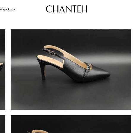
جستجو م