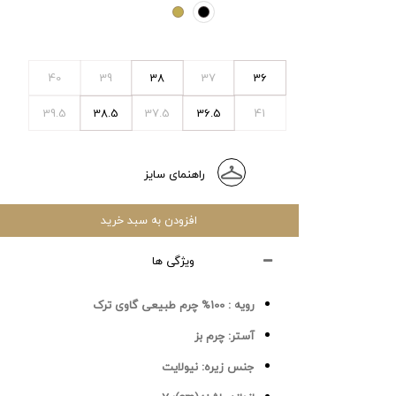
40
39
38
37
36
39.5
38.5
37.5
36.5
41
راهنمای سایز
افزودن به سبد خرید
ویژگی ها
رویه :
100% چرم طبیعی گاوی ترک
آستر:
چرم بز
جنس زیره:
نیولایت