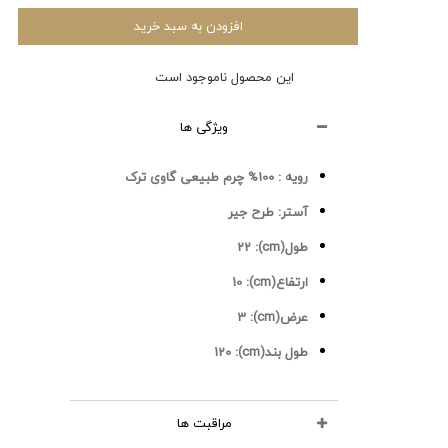
افزودن به سبد خرید
این محصول ناموجود است
ویژگی ها
رویه :
100% چرم طبیعی گاوی ترک
آستر:
طرح جیر
طول(cm):
22
ارتفاع(cm):
10
عرض(cm):
3
طول بند(cm):
120
مراقبت ها