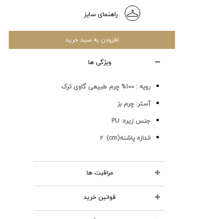
راهنمای سایز
افزودن به سبد خرید
ویژگی ها
رویه :
100% چرم طبیعی گاوی ترک
آستر:
چرم بز
جنس زیره:
PU
اندازه پاشنه(cm):
2
مراقبت ها
قوانین خرید
محصولات چرمی را نشویید
از مواد شوینده استفاده نکنید