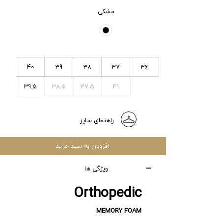
مشکی
40
39
38
37
36
39.5
38.5
37.5
41
راهنمای سایز
افزودن به سبد خرید
ویژگی ها
Orthopedic
MEMORY FOAM