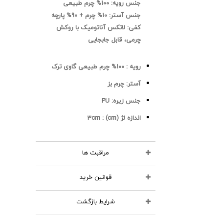
جنس رویه:
100% چرم طبیعی
جنس آستر:
10% چرم + 90% پارچه
کفی:
لاتکس آناتومیک با روکش
چرمی، قابل جابجایی
رویه :
100% چرم طبیعی گاوی ترک
آستر:
چرم بز
جنس زیره:
PU
اندازه لژ (cm) :
3cm
مراقبت ها
قوانین خرید
محصولات چرمی را نشویید
از مواد شوینده استفاده
شرایط بازگشت
تمامی کالاهای انتخابی در سبد
نکنید
خرید شما قابل نمایش و تا قبل از