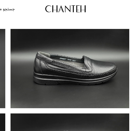
جستجو م