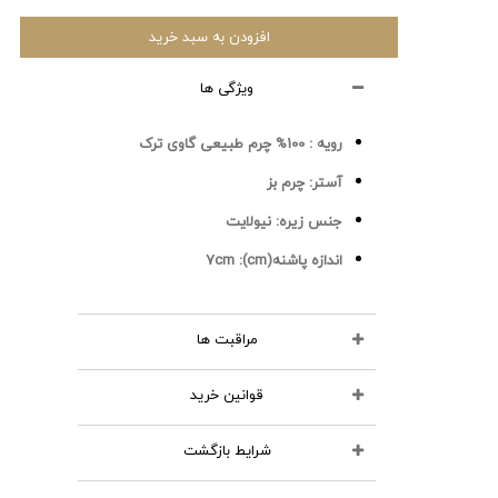
افزودن به سبد خرید
ویژگی ها
رویه :
100% چرم طبیعی گاوی ترک
آستر:
چرم بز
جنس زیره:
نیولایت
اندازه پاشنه(cm):
7cm
مراقبت ها
قوانین خرید
محصولات چرمی را نشویید
از مواد شوینده استفاده نکنید
شرایط بازگشت
تمامی کالاهای انتخابی در سبد خرید
اتو نکنید
شما قابل نمایش و تا قبل از تایید و