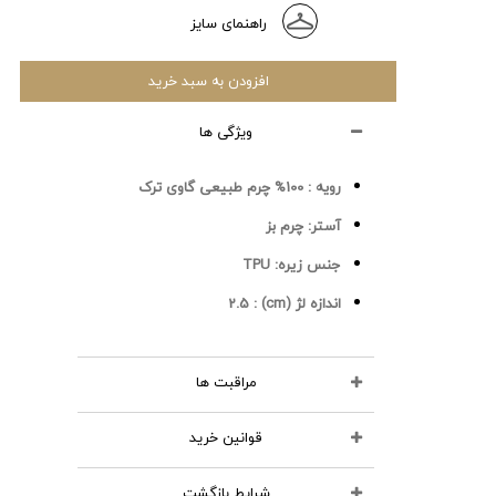
راهنمای سایز
افزودن به سبد خرید
ویژگی ها
رویه :
100% چرم طبیعی گاوی ترک
آستر:
چرم بز
جنس زیره:
TPU
اندازه لژ (cm) :
2.5
مراقبت ها
قوانین خرید
محصولات چرمی را نشویید
از مواد شوینده استفاده نکنید
شرایط بازگشت
تمامی کالاهای انتخابی در سبد خرید