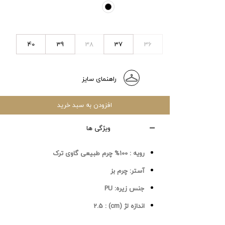
40
39
38
37
36
راهنمای سایز
افزودن به سبد خرید
ویژگی ها
رویه :
100% چرم طبیعی گاوی ترک
آستر:
چرم بز
جنس زیره:
PU
اندازه لژ (cm) :
2.5