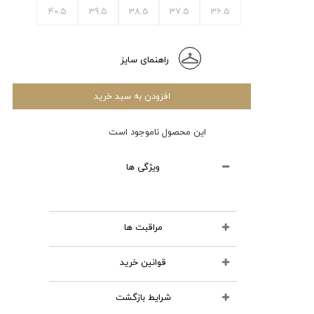
40.5
39.5
38.5
37.5
36.5
راهنمای سایز
افزودن به سبد خرید
این محصول ناموجود است
ویژگی ها
مراقبت ها
قوانین خرید
محصولات چرمی را نشویید
از مواد شوینده استفاده نکنید
شرایط بازگشت
تمامی کالاهای انتخابی در سبد خرید
اتو نکنید