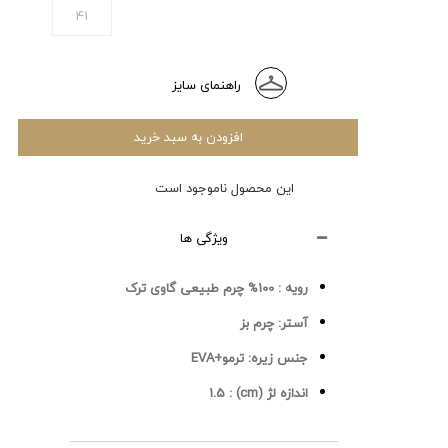
41
راهنمای سایز
افزودن به سبد خرید
این محصول ناموجود است
ویژگی ها
رویه :
100% چرم طبیعی گاوی ترک
آستر:
چرم بز
جنس زیره:
ترمو+EVA
اندازه لژ (cm) :
1.5