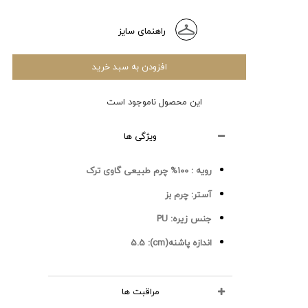
راهنمای سایز
افزودن به سبد خرید
این محصول ناموجود است
ویژگی ها
رویه :
100% چرم طبیعی گاوی ترک
آستر:
چرم بز
جنس زیره:
PU
اندازه پاشنه(cm):
5.5
مراقبت ها