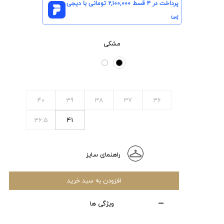
پرداخت در ۴ قسط
۲,۱۰۰,۰۰۰
تومانی با دیجی
پی
مشکی
40
39
38
37
36
36.5
41
راهنمای سایز
افزودن به سبد خرید
ویژگی ها