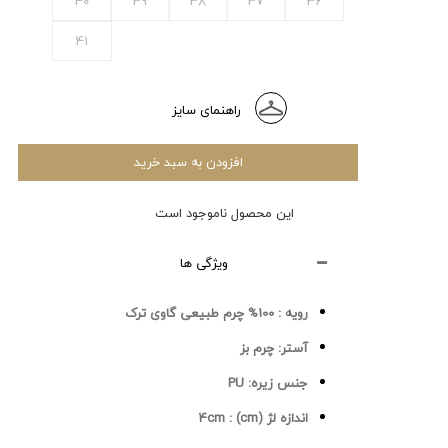
40
39
38
37
36
41
راهنمای سایز
افزودن به سبد خرید
این محصول ناموجود است
ویژگی ها
رویه :
100% چرم طبیعی گاوی ترک
آستر:
چرم بز
جنس زیره:
PU
اندازه لژ (cm) :
4cm