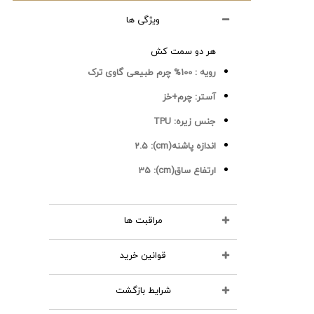
ویژگی ها
هر دو سمت کش
رویه :
100% چرم طبیعی گاوی ترک
آستر:
چرم+خز
جنس زیره:
TPU
اندازه پاشنه(cm):
2.5
ارتفاع ساق(cm):
35
مراقبت ها
قوانین خرید
محصولات چرمی را نشویید
از مواد شوینده استفاده نکنید
شرایط بازگشت
تمامی کالاهای انتخابی در سبد خرید
اتو نکنید
شما قابل نمایش و تا قبل از تایید و