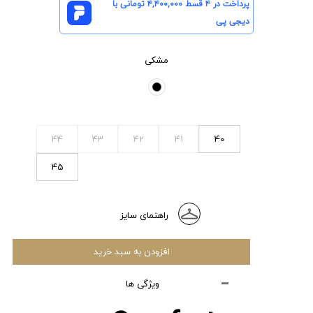
پرداخت در ۴ قسط
۴,۴۰۰,۰۰۰
تومانی با
دیجی پی
مشکی
44
43
42
41
40
45
راهنمای سایز
افزودن به سبد خرید
ویژگی ها