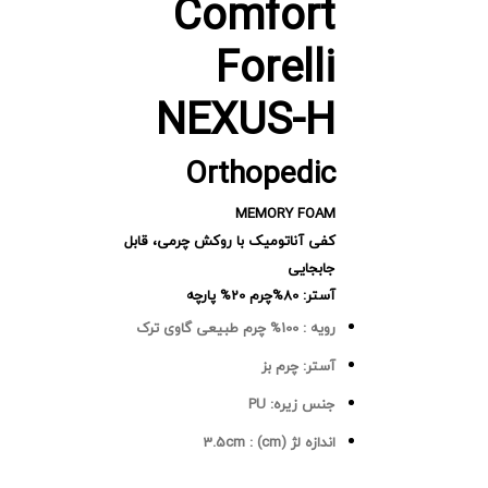
Comfort
Forelli
NEXUS-H
Orthopedic
MEMORY FOAM
کفی آناتومیک با روکش چرمی، قابل
جابجایی
آستر: 80%چرم 20% پارچه
رویه :
100% چرم طبیعی گاوی ترک
آستر:
چرم بز
جنس زیره:
PU
اندازه لژ (cm) :
3.5cm