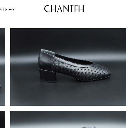
جستجو م