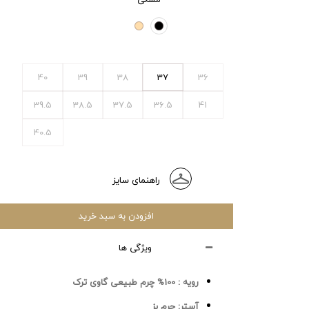
40
39
38
37
36
39.5
38.5
37.5
36.5
41
40.5
راهنمای سایز
افزودن به سبد خرید
ویژگی ها
رویه :
100% چرم طبیعی گاوی ترک
آستر:
چرم بز